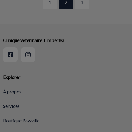
1
2
3
Clinique vétérinaire Timberlea
Explorer
À propos
Services
Boutique Pawville