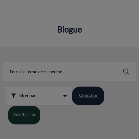
Blogue
IvcPractices.HeaderNav.Search.Label
Envoyer
Chercher
filtrer par
Réinitialiser