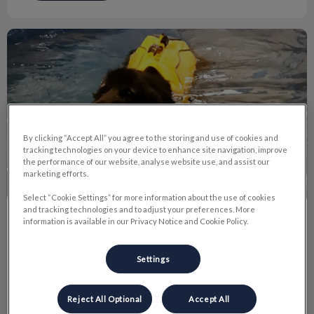
Thérapie par la natation
By clicking “Accept All” you agree to the storing and use of cookies and
tracking technologies on your device to enhance site navigation, improve
the performance of our website, analyse website use, and assist our
marketing efforts.
Select “Cookie Settings” for more information about the use of cookies
and tracking technologies and to adjust your preferences. More
Thérapie par la natation
information is available in our Privacy Notice and Cookie Policy.
La thérapie par la natation est un exercice à faible impact qui
Settings
améliore la mobilité articulaire, renforce les muscles et aide à
la récupération des blessures.
Reject All Optional
Accept All