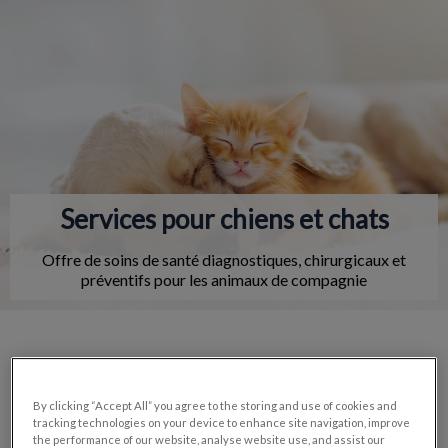
IvcPractices.HeaderNav.Search.Label
Envoyer
Services pour chiens et chats
Offre de soins de santé diagnostiques, chirurgicaux et
préventifs pour les animaux de compagnie
Nos services
By clicking “Accept All” you agree to the storing and use of cookies and
tracking technologies on your device to enhance site navigation, improve
the performance of our website, analyse website use, and assist our