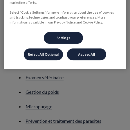
marketing efforts.
Bilan sanguin
Select “Cookie Settings” for more information about the use of cookies
and tracking technologies and to adjust your preferences. More
Conseils comportementaux
information is available in our Privacy Notice and Cookie Policy.
Conseils nutritionnels
Settings
Endoscopie
Reject All Optional
Accept All
Euthanasie
Examen vétérinaire
Gestion du poids
Micropuçage
​Prévention et traitement des parasites