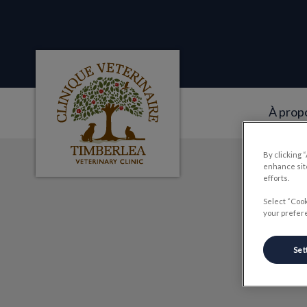
À prop
Page d'accueil de Clinique veterinaire Tim
By clicking 
IvcPractices.HeaderNa
enhance site
efforts.
Select “Cook
your prefere
Set