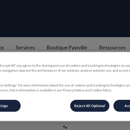
os
Services
Boutique Pawville
Ressources
berlea
“Accept All” you agree to the storing and use of cookies and tracking technologies on yo
v.Search.Label
 navigation, improve the performance of our website, analyse website use, and assist 
ie Settings” for more information about the use of cookies and tracking technologies an
Gen
nces. More information is available in our Privacy Notice and Cookie Policy.
tings
Reject All Optional
Acc
🐾